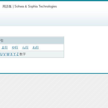
用語集 | Sohwa & Sophia Technologies
索引
ま行
や行
ら行
わ行
U
V
W
X
Y
Z
数字