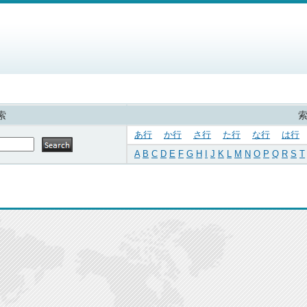
索
あ行
か行
さ行
た行
な行
は行
A
B
C
D
E
F
G
H
I
J
K
L
M
N
O
P
Q
R
S
T